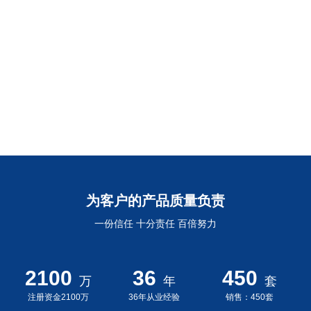
数字成像检测专家
先进数字射线及个性化解决方案
探索更多 +
为客户的产品质量负责
一份信任 十分责任 百倍努力
2100
36
450
万
年
套
注册资金2100万
36年从业经验
销售：450套