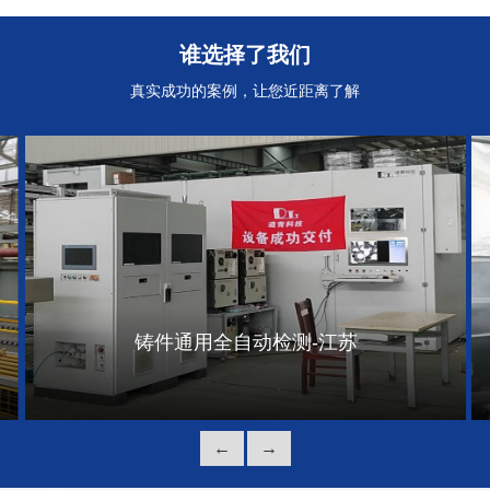
自动(手
铸件通用全自
铸件通用半自
铸件通
谁选择了我们
)检测
动检测
动(手动)检测
动(自
真实成功的案例，让您近距离了解
铸件通用全自动检测-江苏
←
→