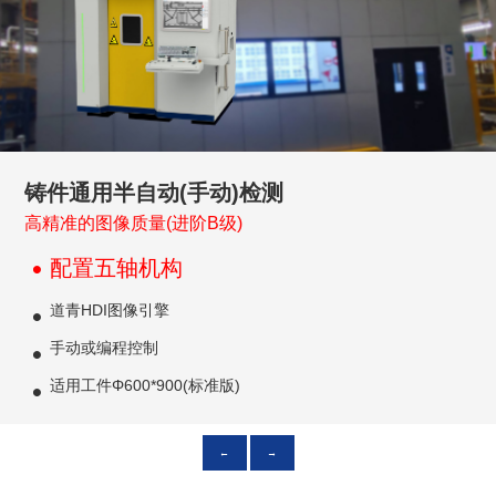
车轮全自动检测
车轮半自动(手动)检测
铸件通用全自动检测
铸件通用半自动(手动)检测
铸件通用半自动(自动)检测
气瓶、钢瓶焊缝检测(LNG不锈钢瓶)
一体化压铸超大件半自动(自动)检测
气瓶、钢瓶焊缝检测(在线版)
气瓶、钢瓶焊缝检测(离线版)
气瓶、钢瓶焊缝检测(手动)
压力容器焊缝检测
小径管焊缝检测
微焦点检测
高精准的图像质量(进阶B级)
第三代升级
第六代迭代升级
100%在线检测
配置五轴机构
回转盘最大1800*900mm
100%焊缝检测
一体化压铸件
高速检测，间隙时间6秒
抽检或批量检测
兼容通用性
抽检或100%检测
抽检或100%检测
细节辨识能力≤10um
100%批量检测
节拍34秒/件
全自动7*24h
道青HDI图像引擎
配置六轴机构
编程控制半自动成像
最大尺寸2500*1500*mm
无间断批量检测
兼容钢瓶20L - 120L
兼容钢瓶20L-120L或其它工件
编程控制半自动成像
编程控制半自动成像
编程控制或手动成像
检测间隙：2秒
提高车轮良品率
AI缺陷自动识别
手动或编程控制
检测过程与上下料时间重叠复用
符合GB47013、ASME V
双机械臂+双载物台机构
兼容钢瓶10L - 120L
编程控制半自动成像
编程控制半自动成像
符合GB47013、ASME V
符合GB47013、ASME V
适合工件最大1200*400mm
B级(进阶)图像质量
道青HDI图像引擎
含托盘库在内的自动上下料
适用工件Φ600*900(标准版)
与小铸件兼容
AI焊缝缺陷自动识别(可选)
检测过程与上下料时间重叠复用
编程控制自动成像
符合GB47013、ASME V
符合GB47013、ASME V
AI焊缝缺陷自动识别(可选)
AI焊缝缺陷自动识别(可选)
射线源的规格可选
←
→